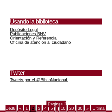
Usando la biblioteca
Depósito Legal
Publicaciones BNV
Orientación y Referencia
Oficina de atención al ciudadano
Twiter
Tweets por el @BiblioNacional.
Paginas 2
De38
«
1
2
3
4
5
10
20
30
»
Ultima