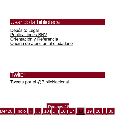
Usando la biblioteca
Depósito Legal
Publicaciones BNV
Orientación y Referencia
Oficina de atención al ciudadano
Twiter
Tweets por el @BiblioNacional.
Paginas 18
De420
Incio
«
...
10
...
16
17
18
19
20
30