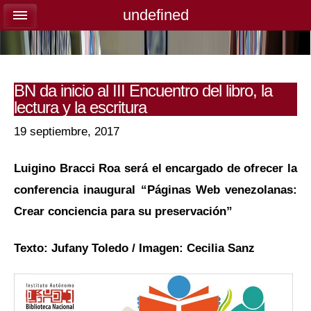
undefined
undefined
BN da inicio al III Encuentro del libro, la
lectura y la escritura
19 septiembre, 2017
Luigino Bracci Roa será el encargado de ofrecer la
conferencia inaugural “Páginas Web venezolanas:
Crear conciencia para su preservación”
Texto: Jufany Toledo / Imagen: Cecilia Sanz