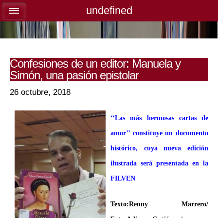
undefined
undefined
Confesiones de un editor: Manuela y
Simón, una pasión epistolar
26 octubre, 2018
‘‘Las más hermosas cartas de
amor’’ constituye un documento
histórico, cuya nueva edición
ilustrada será presentada en la
FILVEN
Texto:Renny Marrero/