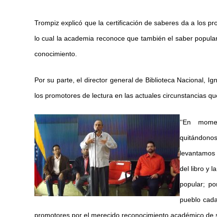
Trompiz explicó que la certificación de saberes da a los pr
lo cual la academia reconoce que también el saber popular 
conocimiento.
Por su parte, el director general de Biblioteca Nacional, Ig
los promotores de lectura en las actuales circunstancias que
‘‘En mome
quitándonos
levantamos 
del libro y 
popular; p
pueblo cada 
promotores por el merecido reconocimiento académico de s