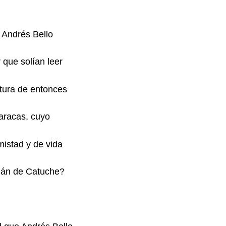
 Andrés Bello
 que solían leer
ltura de entonces
aracas, cuyo
istad y de vida
mán de Catuche?