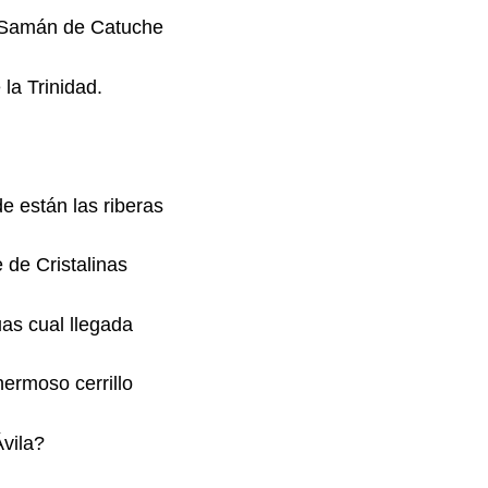
r Samán de Catuche
la Trinidad.
 están las riberas
 de Cristalinas
uas cual llegada
ermoso cerrillo
vila?