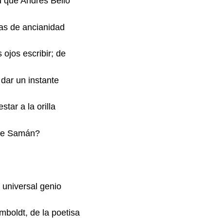
 que Andrés Bello
as de ancianidad
ojos escribir; de
 dar un instante
star a la orilla
 de Samán?
 universal genio
boldt, de la poetisa