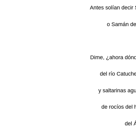
Antes solían deci
o Samán de 
Dime, ¿ahora dónde
del río Catuche
y saltarinas ag
de rocíos del h
del Á