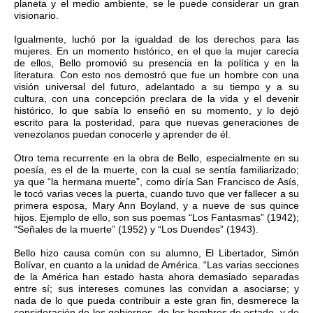
planeta y el medio ambiente, se le puede considerar un gran
visionario.
Igualmente, luchó por la igualdad de los derechos para las
mujeres. En un momento histórico, en el que la mujer carecía
de ellos, Bello promovió su presencia en la política y en la
literatura. Con esto nos demostró que fue un hombre con una
visión universal del futuro, adelantado a su tiempo y a su
cultura, con una concepción preclara de la vida y el devenir
histórico, lo que sabía lo enseñó en su momento, y lo dejó
escrito para la posteridad, para que nuevas generaciones de
venezolanos puedan conocerle y aprender de él.
Otro tema recurrente en la obra de Bello, especialmente en su
poesía, es el de la muerte, con la cual se sentía familiarizado;
ya que “la hermana muerte”, como diría San Francisco de Asís,
le tocó varias veces la puerta, cuando tuvo que ver fallecer a su
primera esposa, Mary Ann Boyland, y a nueve de sus quince
hijos. Ejemplo de ello, son sus poemas “Los Fantasmas” (1942);
“Señales de la muerte” (1952) y “Los Duendes” (1943).
Bello hizo causa común con su alumno, El Libertador, Simón
Bolívar, en cuanto a la unidad de América. “Las varias secciones
de la América han estado hasta ahora demasiado separadas
entre sí; sus intereses comunes las convidan a asociarse; y
nada de lo que pueda contribuir a este gran fin, desmerece la
consideración de los gobiernos, de los hombres de estado, y de