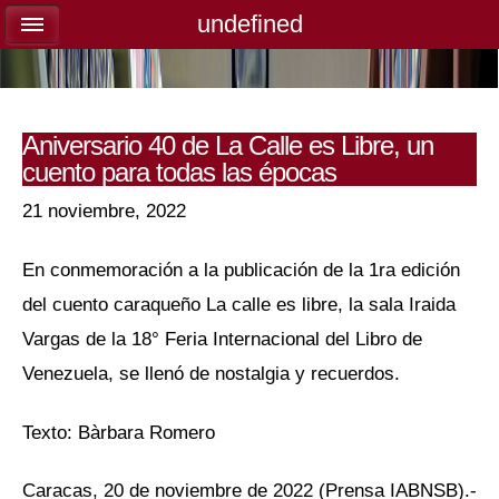
undefined
undefined
Aniversario 40 de La Calle es Libre, un
cuento para todas las épocas
21 noviembre, 2022
En conmemoración a la publicación de la 1ra edición
del cuento caraqueño La calle es libre, la sala Iraida
Vargas de la 18° Feria Internacional del Libro de
Venezuela, se llenó de nostalgia y recuerdos.
Texto: Bàrbara Romero
Caracas, 20 de noviembre de 2022 (Prensa IABNSB).-