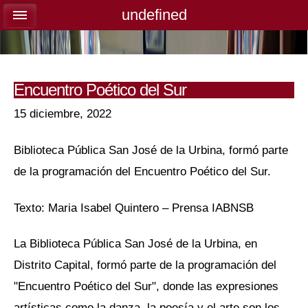
undefined
undefined
Encuentro Poético del Sur
15 diciembre, 2022
Biblioteca Pública San José de la Urbina, formó parte
de la programación del Encuentro Poético del Sur.
Texto: Maria Isabel Quintero – Prensa IABNSB
La Biblioteca Pública San José de la Urbina, en
Distrito Capital, formó parte de la programación del
"Encuentro Poético del Sur", donde las expresiones
artísticas como la danza, la poesía y el arte son los