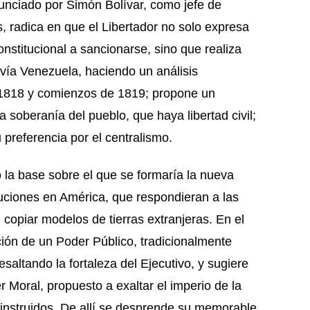
unciado por Simón Bolívar, como jefe de
s, radica en que el Libertador no solo expresa
onstitucional a sancionarse, sino que realiza
ivía Venezuela, haciendo un análisis
e 1818 y comienzos de 1819; propone un
a soberanía del pueblo, que haya libertad civil;
 preferencia por el centralismo.
ó la base sobre el que se formaría la nueva
ituciones en América, que respondieran a las
 copiar modelos de tierras extranjeras. En el
ción de un Poder Público, tradicionalmente
resaltando la fortaleza del Ejecutivo, y sugiere
Moral, propuesto a exaltar el imperio de la
 e instruidos. De allí se desprende su memorable