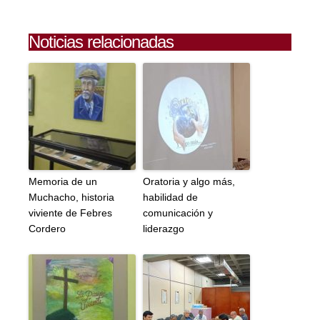
Noticias relacionadas
Memoria de un
Oratoria y algo más,
Muchacho, historia
habilidad de
viviente de Febres
comunicación y
Cordero
liderazgo