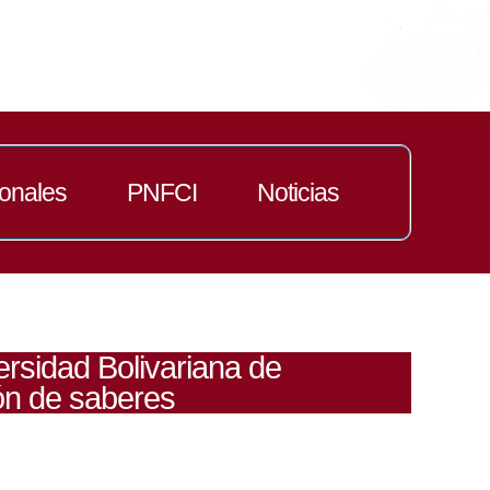
ionales
PNFCI
Noticias
ersidad Bolivariana de
ión de saberes