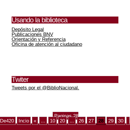
Usando la biblioteca
Depósito Legal
Publicaciones BNV
Orientación y Referencia
Oficina de atención al ciudadano
Twiter
Tweets por el @BiblioNacional.
Paginas 28
De420
Incio
«
...
10
20
...
26
27
28
29
30