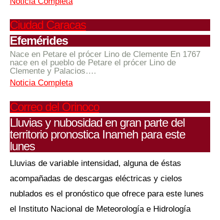
Noticia Completa
Ciudad Caracas
Efemérides
Nace en Petare el prócer Lino de Clemente En 1767
nace en el pueblo de Petare el prócer Lino de
Clemente y Palacios….
Noticia Completa
Correo del Orinoco
Lluvias y nubosidad en gran parte del
territorio pronostica Inameh para este
lunes
Lluvias de variable intensidad, alguna de éstas
acompañadas de descargas eléctricas y cielos
nublados es el pronóstico que ofrece para este lunes
el Instituto Nacional de Meteorología e Hidrología