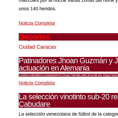
miércoles por la noche varias zonas del norte 
unos 140 heridos.
Noticia Completa
Deportes
Ciudad Caracas
Patinadores Jhoan Guzmán y Ju
actuación en Alemania
La darán continuidad a su preparación en Cúcuta, Colombia, antes de acudir a los Juegos Sur
Noticia Completa
La selección vinotinto sub-20 r
Cabudare
La selección venezolana de fútbol de la catego