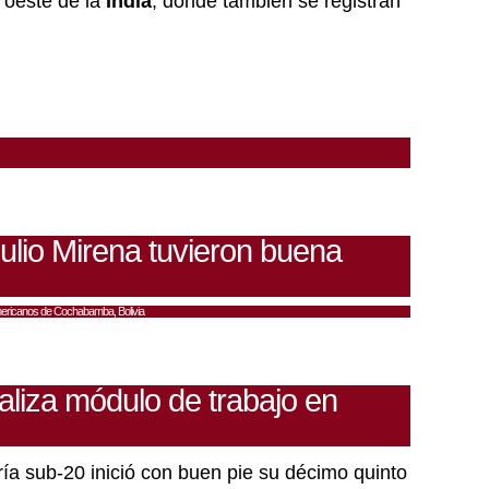
y oeste de la
India
, donde también se registran
lio Mirena tuvieron buena
americanos de Cochabamba, Bolivia
ealiza módulo de trabajo en
ría sub-20 inició con buen pie su décimo quinto