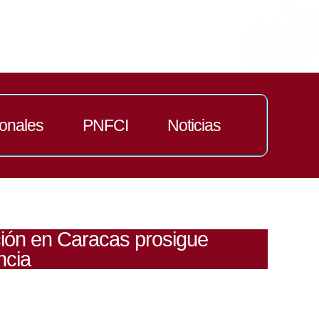
ionales
PNFCI
Noticias
ción en Caracas prosigue
ncia