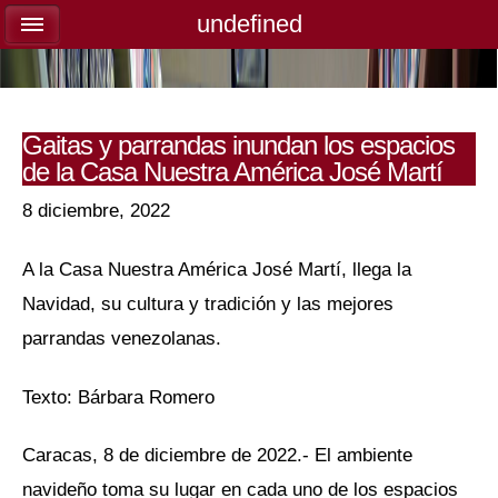
undefined
undefined
Gaitas y parrandas inundan los espacios
de la Casa Nuestra América José Martí
8 diciembre, 2022
A la Casa Nuestra América José Martí, llega la
Navidad, su cultura y tradición y las mejores
parrandas venezolanas.
Texto: Bárbara Romero
Caracas, 8 de diciembre de 2022.- El ambiente
navideño toma su lugar en cada uno de los espacios