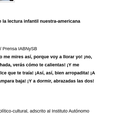
 la lectura infantil nuestra-americana
z / Prensa IABNySB
o me mires así, porque voy a llorar yo! ¡no,
ohada, verás cómo te calientas! ¡Y me
e que te traía! ¡Así, así, bien arropadita! ¡A
lámpara baja! ¡Y a dormir, abrazadas las dos!
tico-cultural, adscrito al Instituto Autónomo