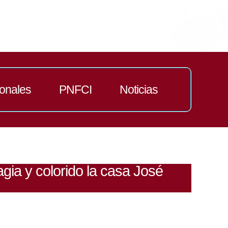
ionales
PNFCI
Noticias
ia y colorido la casa José