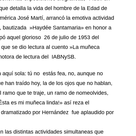
ue detalla la vida del hombre de la Edad de
érica José Martí, arrancó la emotiva actividad
il, bautizada »Haydée Santamaria» en honor a
pó aquel glorioso 26 de julio de 1953 del
n que se dio lectura al cuento »La muñeca
motora de lectura del IABNySB.
 aquí sola: tú no estás fea, no, aunque no
e han traído hoy, la de los ojos que no hablan,
l ramo que te traje, un ramo de nomeolvides,
¡Ésta es mi muñeca linda!» así reza el
y dramatizado por Hernández fue aplaudido por
 en las distintas actividades simultaneas que