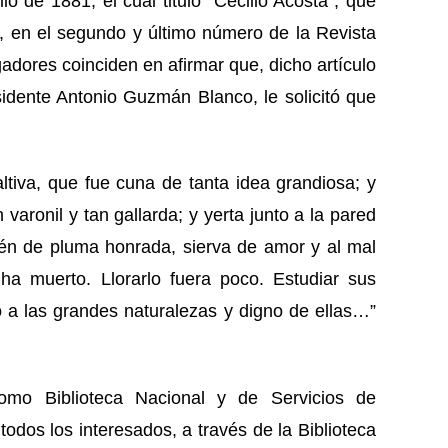
o de 1881; el cual tituló “Cecilio Acosta”, que
, en el segundo y último número de la Revista
adores coinciden en afirmar que, dicho artículo
sidente Antonio Guzmán Blanco, le solicitó que
ltiva, que fue cuna de tanta idea grandiosa; y
aronil y tan gallarda; y yerta junto a la pared
én de pluma honrada, sierva de amor y al mal
ha muerto. Llorarlo fuera poco. Estudiar sus
o a las grandes naturalezas y digno de ellas…”
nomo Biblioteca Nacional y de Servicios de
todos los interesados, a través de la Biblioteca