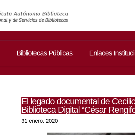
Bibliotecas Públicas
Enlaces Instituc
El legado documental de Cecilio
Biblioteca Digital “César Rengif
31 enero, 2020