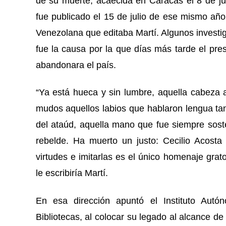
de su muerte, acaecida en Caracas el 8 de juli
fue publicado el 15 de julio de ese mismo año
Venezolana que editaba Martí. Algunos investig
fue la causa por la que días más tarde el pre
abandonara el país.
“
Ya está hueca y sin lumbre, aquella cabeza a
mudos aquellos labios que hablaron lengua tan v
del ataúd, aquella mano que fue siempre sost
rebelde. Ha muerto un justo: Cecilio Acosta 
virtudes e imitarlas es el único homenaje grat
le escribiría Martí.
En esa dirección apuntó el Instituto Autó
Bibliotecas, al colocar su legado al alcance de 