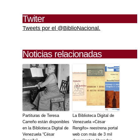
Twiter
Tweets por el @BiblioNacional.
Noticias relacionadas
Partituras de Teresa
La Biblioteca Digital de
Carreño están disponibles
Venezuela «César
en la Biblioteca Digital de
Rengifo» reestrena portal
Venezuela “César
web con más de 3 mil