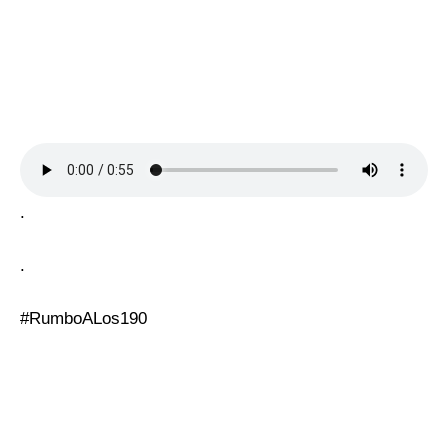
.
.
#RumboALos190